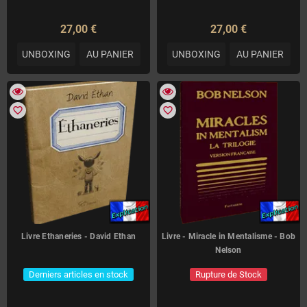
27,00 €
27,00 €
UNBOXING
AU PANIER
UNBOXING
AU PANIER
favorite_border
favorite_border
Livre Ethaneries - David Ethan
Livre - Miracle in Mentalisme - Bob
Nelson
Derniers articles en stock
Rupture de Stock