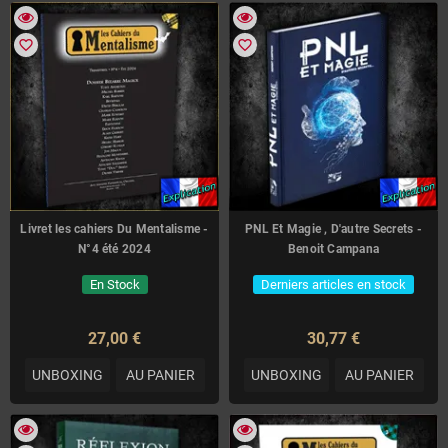
favorite_border
favorite_border
Livret les cahiers Du Mentalisme -
PNL Et Magie , D'autre Secrets -
N°4 été 2024
Benoit Campana
En Stock
Derniers articles en stock
27,00 €
30,77 €
UNBOXING
AU PANIER
UNBOXING
AU PANIER