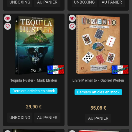
UNBOXING
AU PANIER
UNBOXING
AU PANIER
favorite_border
favorite_border
Tequila Husler - Mark Elsdon
Livre Memento - Gabriel Werlen
Derniers articles en stock
Derniers articles en stock
29,90 €
35,08 €
UNBOXING
AU PANIER
AU PANIER