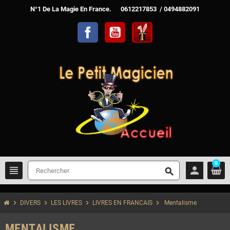
N°1 De La Magie En France. 0612217853 / 0494882091
Facebook
YouTube
TelechargerMagie
0
view_headline
person
search
chevron_right
chevron_right
chevron_right
chevron_right
DIVERS
LES LIVRES
LIVRES EN FRANCAIS
Mentalisme
MENTALISME