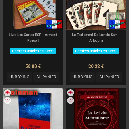
Livre Les Cartes ESP - Armand
Le Testament De L'oncle Sam -
Porcell
Arlequin
Derniers articles en stock
Derniers articles en stock
58,00 €
20,22 €
UNBOXING
AU PANIER
UNBOXING
AU PANIER
favorite_border
favorite_border