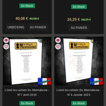
En Stock
En Stock
40,08 €
43,08 €
26,29 €
34,29 €
UNBOXING
AU PANIER
AU PANIER
favorite_border
favorite_border
Livret les cahiers Du Mentalisme -
Livret les cahiers Du Mentalisme -
N°7 Avril 2025
N°6 Janvier 2025
En Stock
En Stock