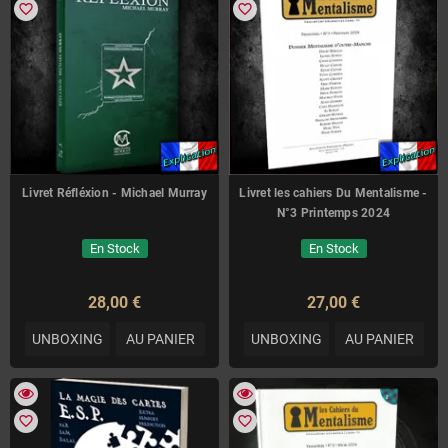
favorite_border
favorite_border
Livret Réfléxion - Michael Murray
Livret les cahiers Du Mentalisme -
N°3 Printemps 2024
En Stock
En Stock
28,00 €
27,00 €
UNBOXING
AU PANIER
UNBOXING
AU PANIER
favorite_border
favorite_border