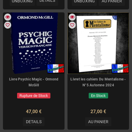
DETAILS
UNBOXING
UNBOXING
AU PANIER
favorite_border
favorite_border
Livre Psychic Magic - Ormond
Livret les cahiers Du Mentalisme -
McGill
N°5 Automne 2024
Rupture de Stock
En Stock
47,00 €
27,00 €
DETAILS
AU PANIER