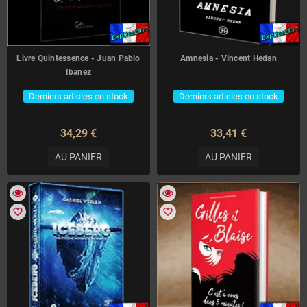
Livre Quintessence - Juan Pablo
Amnesia - Vincent Hedan
Ibanez
Derniers articles en stock
Derniers articles en stock
34,29 €
33,41 €
AU PANIER
AU PANIER
favorite_border
favorite_border