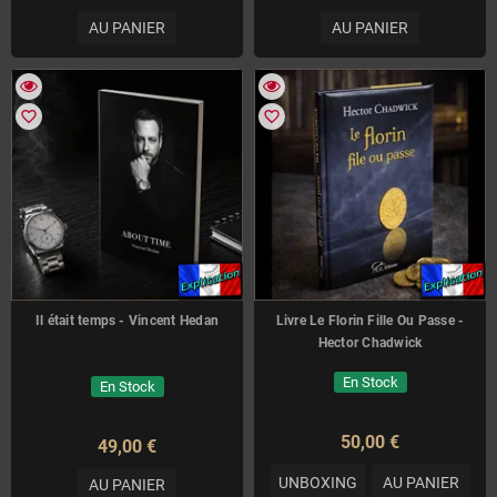
AU PANIER
AU PANIER
favorite_border
favorite_border
Il était temps - Vincent Hedan
Livre Le Florin Fille Ou Passe -
Hector Chadwick
En Stock
En Stock
50,00 €
49,00 €
UNBOXING
AU PANIER
AU PANIER