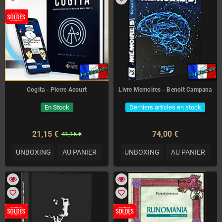
Cogita - Pierre Acourt
Livre Memoires - Benoit Campana
En Stock
Derniers articles en stock
21,15 €
74,00 €
41,15 €
UNBOXING
AU PANIER
UNBOXING
AU PANIER
favorite_border
favorite_border