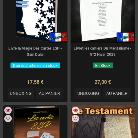
Livre la Magie Des Cartes ESP -
Livret les cahiers Du Mentalisme -
Sam Dalal
N°2 Hiver 2023
Derniers articles en stock
En Stock
17,58 €
27,00 €
UNBOXING
AU PANIER
UNBOXING
AU PANIER
favorite_border
favorite_border