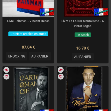
Livre Rainman - Vincent Hedan
Livre La Loi Du Mentalisme - A
Victor Segno
Derniers articles en stock
En Stock
87,04 €
16,70 €
UNBOXING
AU PANIER
AU PANIER
favorite_border
favorite_border