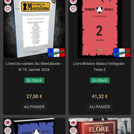
favorite_border
favorite_border
Livret les cahiers Du Mentalisme -
Livre Mindon Mania l'Intégrale -
N°10 Janvier 2026
Tome 2
En Stock
En Stock
27,00 €
41,32 €
AU PANIER
AU PANIER
favorite_border
favorite_border