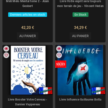
Méli Mélo Mental tome 2 - Alain
Livre Votre esprit sera toujours
Gesbert
mon terrain de jeu - Vincent Hedan
Derniers articles en stock
En Stock
42,20 €
34,29 €
AU PANIER
AU PANIER
favorite_border
favorite_border
Livre Booster Votre Cerveau -
Livre Influence Guillaume Botta
Damien Vappereau