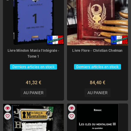
Livre Mindon Mania l'Intégrale -
Livre Flore - Christian Chelman
Tome 1
Derniers articles en stock
Derniers articles en stock
41,32 €
84,40 €
AU PANIER
AU PANIER
favorite_border
favorite_border