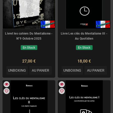
Livret les cahiers Du Mentalisme -
Livre Les clés du Mentalisme III -
N°9 Octobre 2025
Au Quotidien
En Stock
En Stock
27,00 €
18,00 €
UNBOXING
AU PANIER
UNBOXING
AU PANIER
favorite_border
favorite_border