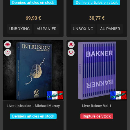
Derniers articles en stock
Derniers articles en stock
69,90 €
30,77 €
UNBOXING
AU PANIER
UNBOXING
AU PANIER
favorite_border
favorite_border
Livret Intrusion - Michael Murray
Livre Bakner Vol 1
Derniers articles en stock
Rupture de Stock