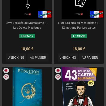
Livre Les clés du Mentalisme II -
Livre Les clés du Mentalisme I -
Les Objets Magiques
L'émotions Par Les cartes
En Stock
En Stock
18,00 €
18,00 €
UNBOXING
AU PANIER
UNBOXING
AU PANIER
favorite_border
favorite_border