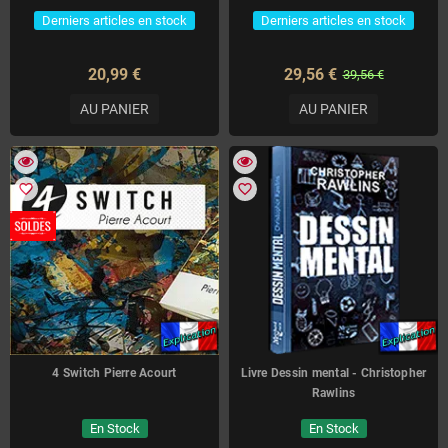
Derniers articles en stock
Derniers articles en stock
20,99 €
29,56 €
39,56 €
AU PANIER
AU PANIER
favorite_border
favorite_border
4 Switch Pierre Acourt
Livre Dessin mental - Christopher
Rawlins
En Stock
En Stock