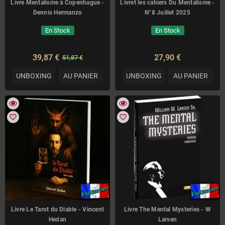
Livre Mentalisme à Copenhague -
Livret les cahiers Du Mentalisme -
Dennis Hermanzo
N°8 Juillet 2025
En Stock
En Stock
39,87 €
27,90 €
51,87 €
UNBOXING
AU PANIER
UNBOXING
AU PANIER
favorite_border
favorite_border
Livre Le Tarot du Diable - Vincent
Livre The Mental Mysteries - W
Hedan
Larsen