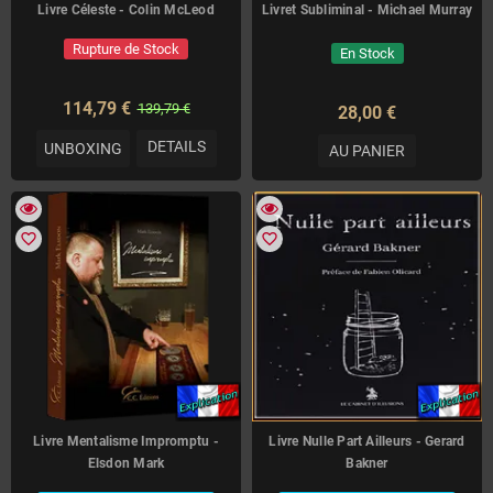
Livre Céleste - Colin McLeod
Livret Subliminal - Michael Murray
Rupture de Stock
En Stock
114,79 €
139,79 €
28,00 €
DETAILS
UNBOXING
AU PANIER
favorite_border
favorite_border
Livre Mentalisme Impromptu -
Livre Nulle Part Ailleurs - Gerard
Elsdon Mark
Bakner