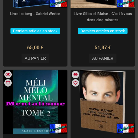
Livre Iceberg - Gabriel Werlen
Livre Gilles et Blaise - C'est à vous
dans cinq minutes
Derniers articles en stock
Derniers articles en stock
65,00 €
51,87 €
AU PANIER
AU PANIER
favorite_border
favorite_border