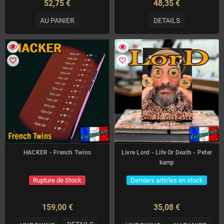
52,75 €
48,35 €
AU PANIER
DETAILS
favorite_border
favorite_border
HACKER - French Twins
Livre Lord - Life Or Death - Peter
kamp
Rupture de Stock
Derniers articles en stock
159,00 €
35,08 €