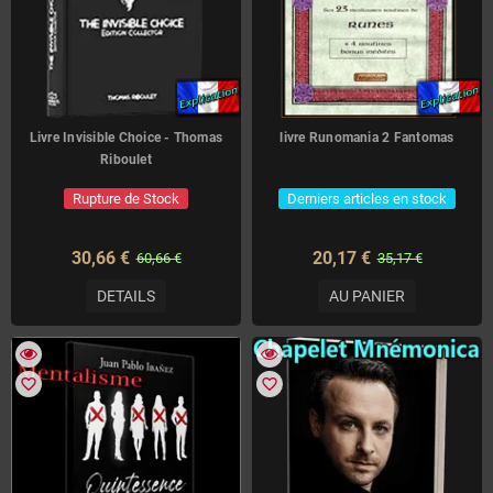
Livre Invisible Choice - Thomas
livre Runomania 2 Fantomas
Riboulet
Rupture de Stock
Derniers articles en stock
30,66 €
20,17 €
60,66 €
35,17 €
DETAILS
AU PANIER
favorite_border
favorite_border