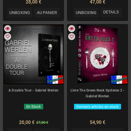
28,00 €
47,00 €
DETAILS
UNBOXING
AU PANIER
UNBOXING
favorite_border
favorite_border
A Double Tour - Gabriel Werlen
Livre The Green Neck Systeme 2 -
Gabriel Werlen
En Stock
Derniers articles en stock
20,00 €
54,90 €
27,00 €