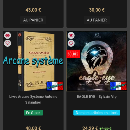
43,00 €
30,00 €
AU PANIER
AU PANIER
favorite_border
favorite_border
Livre Arcane Système Antoine
EAGLE EYE - Sylvain Vip
Salambier
En Stock
Derniers articles en stock
48,00 €
24,29 €
34,29 €