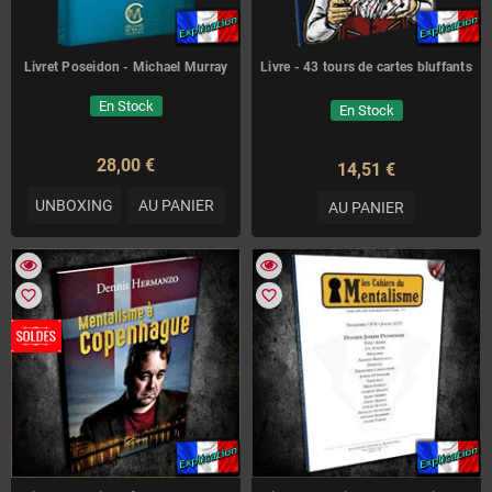
Livret Poseidon - Michael Murray
Livre - 43 tours de cartes bluffants
En Stock
En Stock
28,00 €
14,51 €
UNBOXING
AU PANIER
AU PANIER
favorite_border
favorite_border