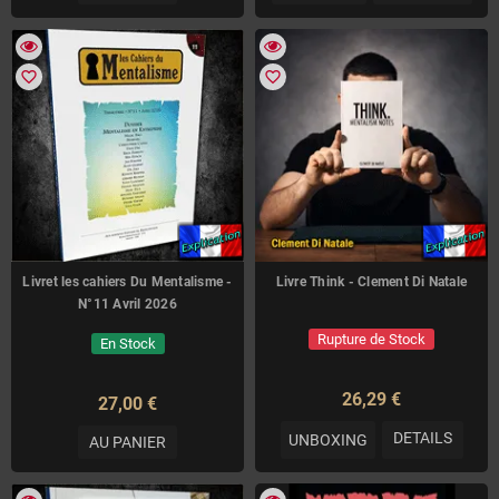
favorite_border
favorite_border
Livret les cahiers Du Mentalisme -
Livre Think - Clement Di Natale
N°11 Avril 2026
Rupture de Stock
En Stock
26,29 €
27,00 €
DETAILS
UNBOXING
AU PANIER