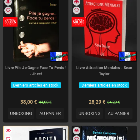
favorite_border
favorite_border
Livre Pile Je Gagne Face Tu Perds !
Livre Attraction Mentales - Sean
- Jheef
Taylor
Derniers articles en stock
Derniers articles en stock
38,00 €
28,29 €
44,00 €
34,29 €
UNBOXING
AU PANIER
UNBOXING
AU PANIER
favorite_border
favorite_border