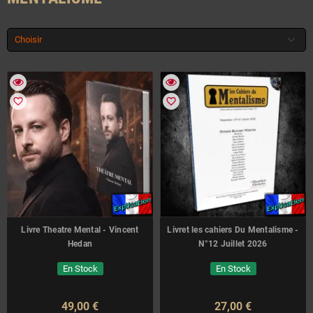
Choisir
favorite_border
favorite_border
Livre Theatre Mental - Vincent
Livret les cahiers Du Mentalisme -
Hedan
N°12 Juillet 2026
En Stock
En Stock
49,00 €
27,00 €