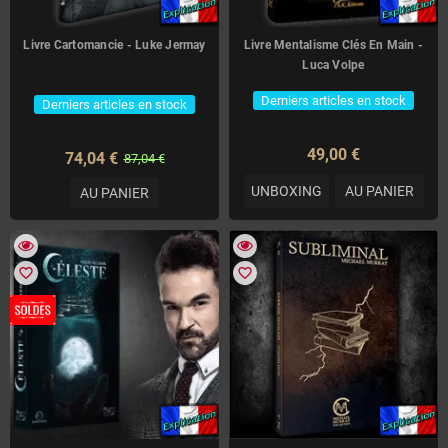
Livre Cartomancie - Luke Jermay
Livre Mentalisme Clés En Main -
Luca Volpe
Derniers articles en stock
Derniers articles en stock
49,00 €
74,04 €
87,04 €
UNBOXING
AU PANIER
AU PANIER
favorite_border
favorite_border