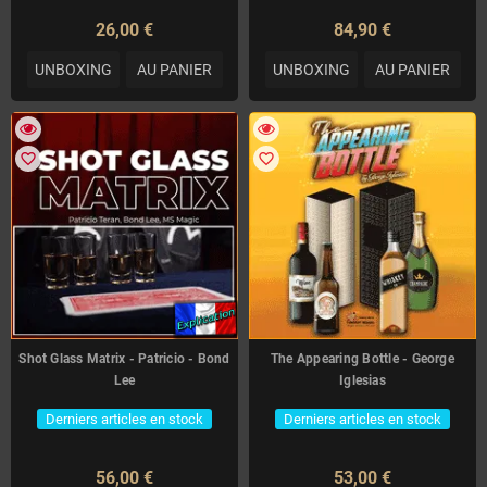
26,00 €
84,90 €
UNBOXING
AU PANIER
UNBOXING
AU PANIER
favorite_border
favorite_border
Shot Glass Matrix - Patricio - Bond
The Appearing Bottle - George
Lee
Iglesias
Derniers articles en stock
Derniers articles en stock
56,00 €
53,00 €