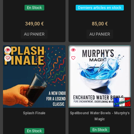
En Stock
Derniers articles en stock
349,00 €
85,00 €
AU PANIER
AU PANIER
favorite_border
favorite_border
Splash Finale
Spellbound Water Bowls - Murphy's
Magic
En Stock
En Stock