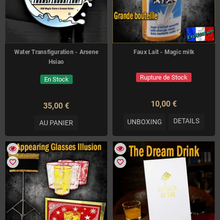
Water Transfiguration - Arsene
Faux Lait - Magic milk
Hsiao
Rupture de Stock
En Stock
10,00 €
35,00 €
DETAILS
UNBOXING
AU PANIER
favorite_border
favorite_border