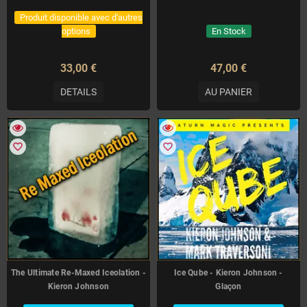
Produit disponible avec d'autres
options
En Stock
33,00 €
47,00 €
DETAILS
AU PANIER
favorite_border
favorite_border
The Ultimate Re-Maxed Iceolation -
Ice Qube - Kieron Johnson -
Kieron Johnson
Glaçon