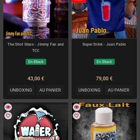
The Shot Glass - Jimmy Fan and
Super Drink - Juan Pablo
TCC
En Stock
En Stock
43,00 €
79,00 €
UNBOXING
AU PANIER
UNBOXING
AU PANIER
favorite_border
favorite_border