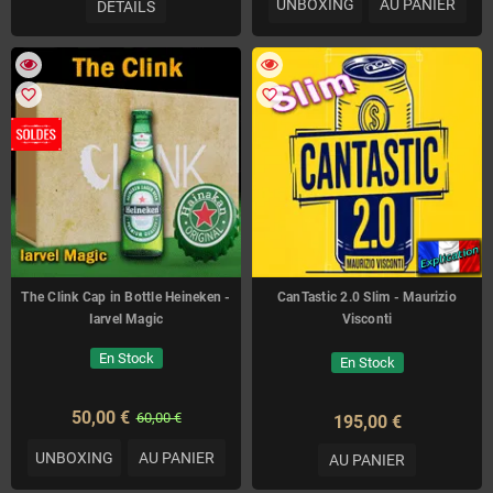
UNBOXING
AU PANIER
DETAILS
favorite_border
favorite_border
The Clink Cap in Bottle Heineken -
CanTastic 2.0 Slim - Maurizio
Iarvel Magic
Visconti
En Stock
En Stock
50,00 €
60,00 €
195,00 €
UNBOXING
AU PANIER
AU PANIER