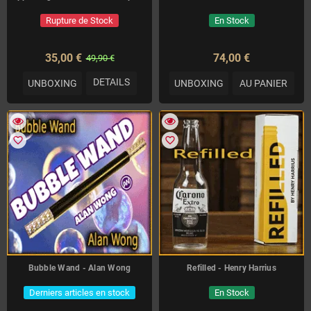
Rupture de Stock
En Stock
35,00 €
74,00 €
49,90 €
DETAILS
UNBOXING
UNBOXING
AU PANIER
favorite_border
favorite_border
Bubble Wand - Alan Wong
Refilled - Henry Harrius
Derniers articles en stock
En Stock