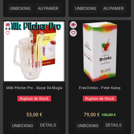
UNBOXING
AU PANIER
UNBOXING
AU PANIER
favorite_border
favorite_border
Milk Pitcher Pro - Bazar De Magia
Free Drinks - Peter Kamp
Rupture de Stock
Rupture de Stock
53,00 €
79,00 €
100,00 €
DETAILS
DETAILS
UNBOXING
UNBOXING