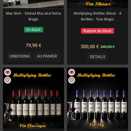
Max Shot - Sinbad Max and Ochiu
Multiplying Bottles Shiraz - 8
Magic
Bottles - Tora Magic
En Stock
Rupture de Stock
79,90 €
300,00 €
349,00 €
UNBOXING
AU PANIER
DETAILS
favorite_border
favorite_border