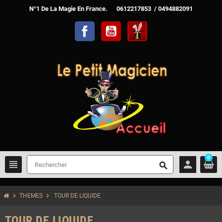
N°1 De La Magie En France. 0612217853 / 0494882091
Facebook
YouTube
TelechargerMagie
0
view_headline
person
search
chevron_right
chevron_right
THEMES
TOUR DE LIQUIDE
TOUR DE LIQUIDE