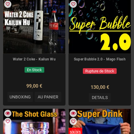
favorite_border
favorite_border
Water 2 Coke - Kailun Wu
Super Bubble 2.0 - Mago Flash
En Stock
Rupture de Stock
99,00 €
130,00 €
UNBOXING
AU PANIER
DETAILS
favorite_border
favorite_border