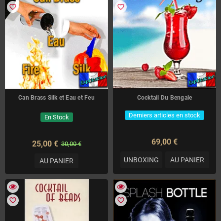
favorite_border
favorite_border
Can Brass Silk et Eau et Feu
Cocktail Du Bengale
Derniers articles en stock
En Stock
69,00 €
25,00 €
30,00 €
UNBOXING
AU PANIER
AU PANIER
favorite_border
favorite_border