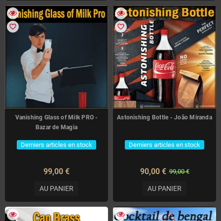
favorite_border
favorite_border
Vanishing Glass of Milk PRO -
Astonishing Bottle - João Miranda
Bazar de Magia
Derniers articles en stock
Derniers articles en stock
99,00 €
90,00 €
99,00 €
AU PANIER
AU PANIER