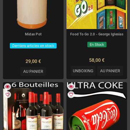
Midas Pot
Food To Go 2.0 - George Iglesias
En Stock
Derniers articles en stock
58,00 €
29,00 €
UNBOXING
AU PANIER
AU PANIER
favorite_border
favorite_border