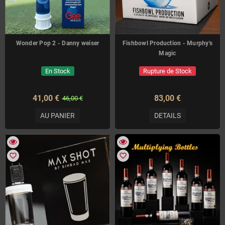
Wonder Pop 2 - Danny weiser
Fishbowl Production - Murphy's
Magic
En Stock
Rupture de Stock
41,00 €
83,00 €
46,00 €
AU PANIER
DETAILS
favorite_border
favorite_border