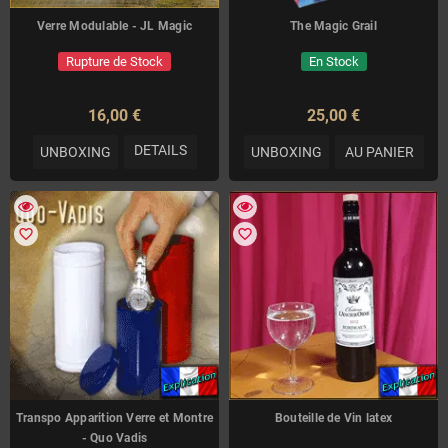
Verre Modulable - JL Magic
The Magic Grail
Rupture de Stock
En Stock
16,00 €
25,00 €
DETAILS
UNBOXING
UNBOXING
AU PANIER
favorite_border
favorite_border
Transpo Apparition Verre et Montre
Bouteille de Vin latex
- Quo Vadis