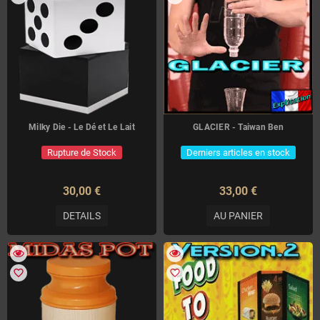
Milky Die - Le Dé et Le Lait
GLACIER - Taiwan Ben
Rupture de Stock
Derniers articles en stock
30,00 €
33,00 €
DETAILS
AU PANIER
favorite_border
favorite_border