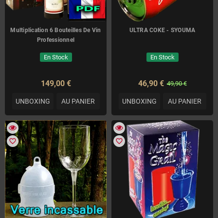
Multiplication 6 Bouteilles De Vin
ULTRA COKE - SYOUMA
Professionnel
En Stock
En Stock
149,00 €
46,90 €
49,90 €
UNBOXING
AU PANIER
UNBOXING
AU PANIER
favorite_border
favorite_border