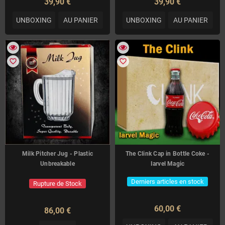
39,90 €
39,90 €
UNBOXING
AU PANIER
UNBOXING
AU PANIER
favorite_border
favorite_border
Milk Pitcher Jug - Plastic
The Clink Cap in Bottle Coke -
Unbreakable
Iarvel Magic
Derniers articles en stock
Rupture de Stock
60,00 €
86,00 €