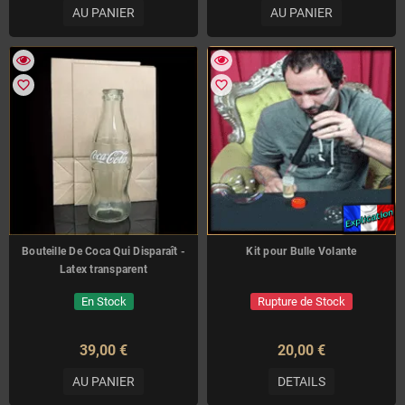
AU PANIER
AU PANIER
favorite_border
favorite_border
Bouteille De Coca Qui Disparaît -
Kit pour Bulle Volante
Latex transparent
En Stock
Rupture de Stock
39,00 €
20,00 €
AU PANIER
DETAILS