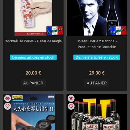
Cocktail De Perles - Bazar de magia
Splash Bottle 2.0 Stone -
Production de Bouteille
Derniers articles en stock
Derniers articles en stock
20,00 €
29,00 €
AU PANIER
AU PANIER
favorite_border
favorite_border