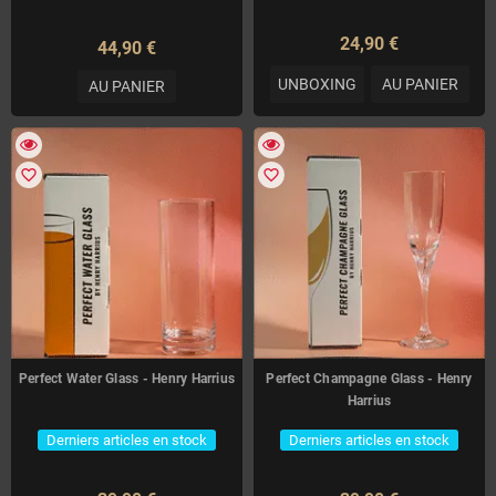
24,90 €
44,90 €
UNBOXING
AU PANIER
AU PANIER
favorite_border
favorite_border
Perfect Water Glass - Henry Harrius
Perfect Champagne Glass - Henry
Harrius
Derniers articles en stock
Derniers articles en stock