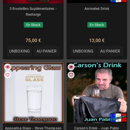
3 Bouteilles Suplémentaires -
Animated Drink
Recharge
En Stock
En Stock
75,00 €
13,00 €
UNBOXING
AU PANIER
UNBOXING
AU PANIER
favorite_border
favorite_border
Appearing Glass - Steve Thompson
Carson's Drink - Juan Pablo