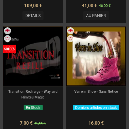
109,00 €
41,00 €
46,00 €
DETAILS
AU PANIER
favorite_border
favorite_border
Transition Recharge - Way and
Verre in Shoe - Sans Notice
Himitsu Magic
En Stock
Derniers articles en stock
7,00 €
16,00 €
10,00 €