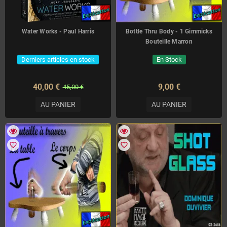
Water Works - Paul Harris
Bottle Thru Body - 1 Gimmicks
Bouteille Marron
Derniers articles en stock
En Stock
40,00 €
9,00 €
45,00 €
AU PANIER
AU PANIER
favorite_border
favorite_border