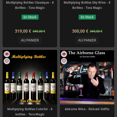
Multiplying Bottles Classique - 8
Multiplying Bottles Sky Wine - 8
Bottles - Tora Magic
Bottles - Tora Magic
En Stock
En Stock
319,00 €
300,00 €
349,00 €
349,00 €
AU PANIER
AU PANIER
favorite_border
favorite_border
Multiplying Bottles Colorful - 8
Airborne Wine - Richard Griffin
bottles - Tora Magic