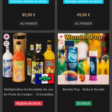
Derniers articles en stock
Derniers articles en stock
85,00 €
49,00 €
AU PANIER
AU PANIER
favorite_border
favorite_border
Multiplication De Bouteilles De Jus
Wonder Pop - Bulle et Sucette
De Fruits En Couleur - 10 bouteilles
Rupture de Stock
En Stock