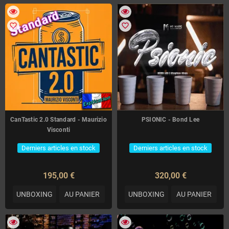
favorite_border
favorite_border
CanTastic 2.0 Standard - Maurizio
PSIONIC - Bond Lee
Visconti
Derniers articles en stock
Derniers articles en stock
195,00 €
320,00 €
UNBOXING
AU PANIER
UNBOXING
AU PANIER