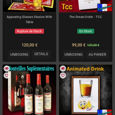
Appearing Glasses Illusion With
The Dream Drink - TCC
Table
Rupture de Stock
En Stock
120,00 €
99,00 €
129,00 €
DETAILS
UNBOXING
UNBOXING
AU PANIER
favorite_border
favorite_border