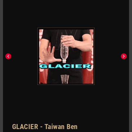
chevron_left
chevron_right
GLACIER - Taiwan Ben