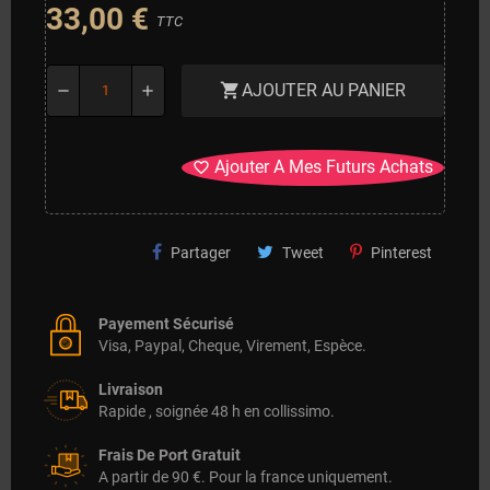
33,00 €
TTC
AJOUTER AU PANIER
shopping_cart
remove
add
Ajouter A Mes Futurs Achats
favorite_border
Partager
Tweet
Pinterest
Payement Sécurisé
Visa, Paypal, Cheque, Virement, Espèce.
Livraison
Rapide , soignée 48 h en collissimo.
Frais De Port Gratuit
A partir de 90 €. Pour la france uniquement.