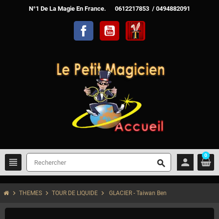
N°1 De La Magie En France. 0612217853 / 0494882091
Facebook
YouTube
TelechargerMagie
0
view_headline
person
search
chevron_right
chevron_right
chevron_right
THEMES
TOUR DE LIQUIDE
GLACIER - Taiwan Ben