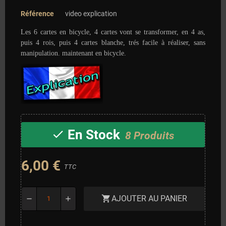
Référence
video explication
Les 6 cartes en bicycle, 4 cartes vont se transformer, en 4 as,
puis 4 rois, puis 4 cartes blanche, trés facile à réaliser, sans
manipulation. maintenant en bicycle.
En Stock
check
8 Produits
6,00 €
TTC
AJOUTER AU PANIER
shopping_cart
remove
add