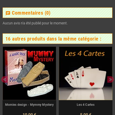
Commentaires
(0)
chat
Aucun avis n'a été publié pour le moment.
16 autres produits dans la même catégorie :
Momies design - Mymmy Mystery
Les 4 Cartes
10,00 €
5,00 €