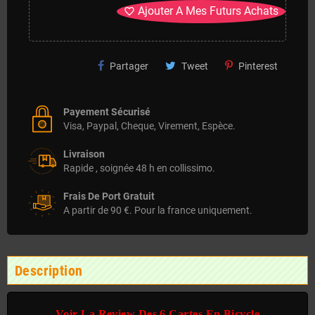
Ajouter A Mes Futurs Achats
favorite_border
Partager
Tweet
Pinterest
Payement Sécurisé
Visa, Paypal, Cheque, Virement, Espèce.
Livraison
Rapide , soignée 48 h en collissimo.
Frais De Port Gratuit
A partir de 90 €. Pour la france uniquement.
Description
Voir La Review Des 6 Cartes En Bicycle