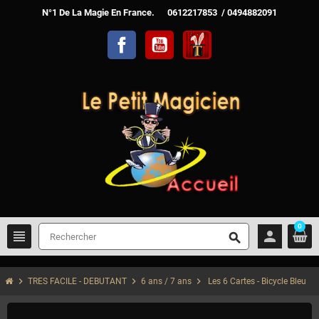
N°1 De La Magie En France. 0612217853 / 0494882091
Facebook
YouTube
TelechargerMagie
0
view_headline
person
search
chevron_right
chevron_right
chevron_right
TRES FACILE - DEBUTANT
6 ans / 7 ans
Les 6 Cartes - Bicycle Bleu