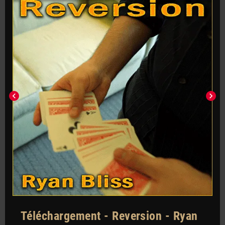
chevron_left
chevron_right
Téléchargement - Reversion - Ryan