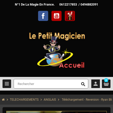
N°1 De La Magie En France. 0612217853 / 0494882091
Facebook
YouTube
TelechargerMagie
0
view_headline
person
search
chevron_right
chevron_right
chevron_right
TELECHARGEMENTS
ANGLAIS
Téléchargement - Reversion - Ryan Bli