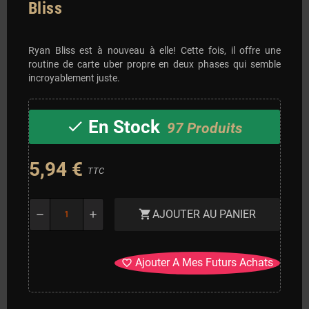
Bliss
Ryan Bliss est à nouveau à elle! Cette fois, il offre une
routine de carte uber propre en deux phases qui semble
incroyablement juste.
En Stock
check
97 Produits
5,94 €
TTC
AJOUTER AU PANIER
shopping_cart
remove
add
Ajouter A Mes Futurs Achats
favorite_border