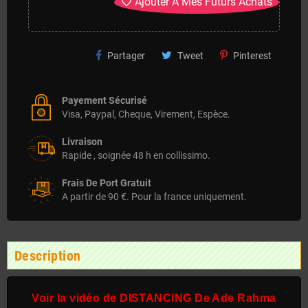
Ajouter A Mes Futurs Achats
favorite_border
Partager
Tweet
Pinterest
Payement Sécurisé
Visa, Paypal, Cheque, Virement, Espèce.
Livraison
Rapide , soignée 48 h en collissimo.
Frais De Port Gratuit
A partir de 90 €. Pour la france uniquement.
Description
Voir la vidéo de DISTANCING De Ade Rahma