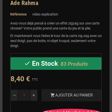
Ade Rahma
Référence
video explication
Avez-vous déjà pensé à créer un effet zigzag sur une carte
choisie? Votre public prend une carte du jeu et la plie.
Et maintenant vous faites le tour de la carte zig zag avec un
seul doigt, pas de boite, ni objet truqué, seulement votre
doigt.
En Stock
check
83 Produits
8,40 €
TTC
AJOUTER AU PANIER
shopping_cart
remove
add