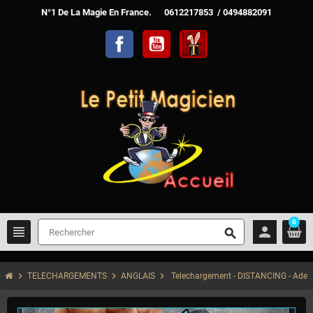
N°1 De La Magie En France. 0612217853 / 0494882091
Facebook
YouTube
TelechargerMagie
0
view_headline
person
search
chevron_right
chevron_right
chevron_right
TELECHARGEMENTS
ANGLAIS
Telechargement - DISTANCING - Ade