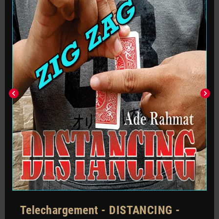
chevron_left
chevron_right
Telechargement - DISTANCING -