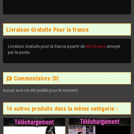
Livraison Gratuite Pour la france
Livraison Gratuite pour la france à partir de
90.00 euro
envoyé
par la poste.
Commentaires
(0)
chat
Aucun avis n'a été publié pour le moment.
16 autres produits dans la même catégorie :