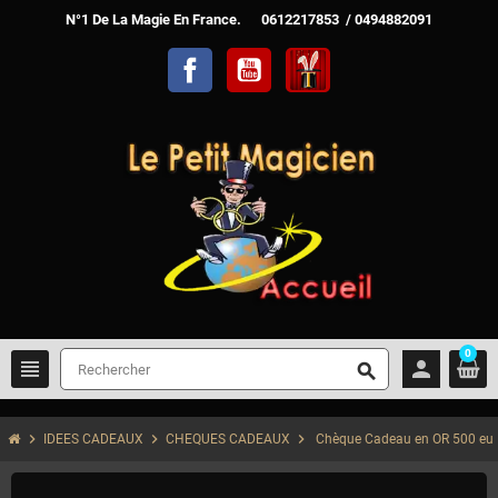
N°1 De La Magie En France. 0612217853 / 0494882091
Facebook
YouTube
TelechargerMagie
0
view_headline
person
search
chevron_right
chevron_right
chevron_right
IDEES CADEAUX
CHEQUES CADEAUX
Chèque Cadeau en OR 500 eu