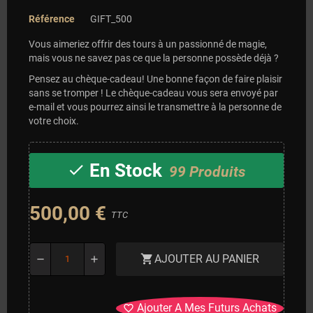
Référence
GIFT_500
Vous aimeriez offrir des tours à un passionné de magie,
mais vous ne savez pas ce que la personne possède déjà ?
Pensez au chèque-cadeau! Une bonne façon de faire plaisir
sans se tromper ! Le chèque-cadeau vous sera envoyé par
e-mail et vous pourrez ainsi le transmettre à la personne de
votre choix.
En Stock
check
99 Produits
500,00 €
TTC
AJOUTER AU PANIER
shopping_cart
remove
add
Ajouter A Mes Futurs Achats
favorite_border