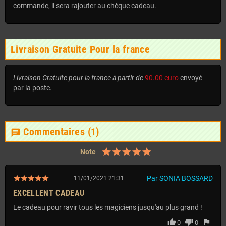
commande, il sera rajouter au chèque cadeau.
Livraison Gratuite Pour la france
Livraison Gratuite pour la france à partir de
90.00 euro
envoyé
par la poste.
Commentaires
(1)
chat
Note
Par SONIA BOSSARD
11/01/2021 21:31
EXCELLENT CADEAU
Le cadeau pour ravir tous les magiciens jusqu'au plus grand !
thumb_up
thumb_down
flag
0
0