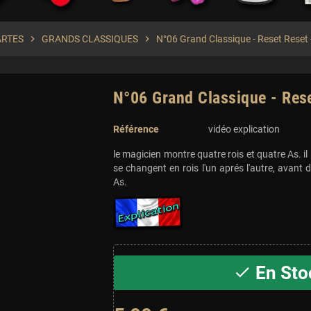
ARTES
chevron_right
GRANDS CLASSIQUES
chevron_right
N°06 Grand Classique - Reset Reset
N°06 Grand Classique - Res
Référence
vidéo explication
le magicien montre quatre rois et quatre As. il p
se changent en rois l'un aprés l'autre, avant
As.
En Sto
check