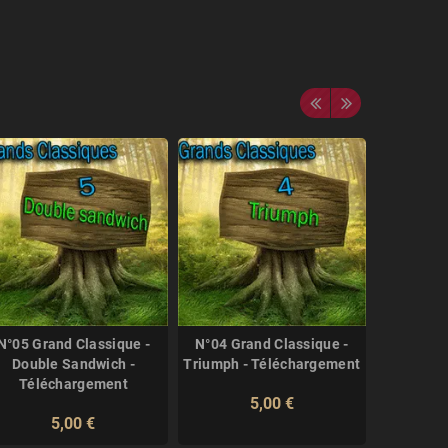
N°05 Grand Classique -
N°04 Grand Classique -
N°11 Gr
Double Sandwich -
Triumph - Téléchargement
Coincide
Téléchargement
Télé
5,00 €
5,00 €