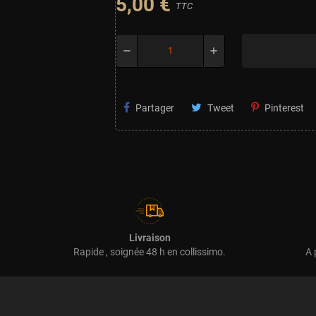
5,00 €
TTC
remove
add
Partager
Tweet
Pinterest
Livraison
Rapide , soignée 48 h en collissimo.
A 