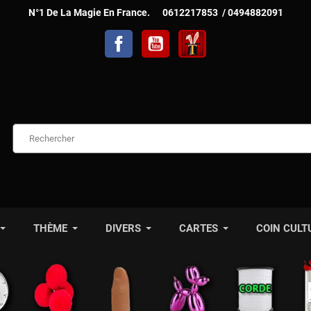
N°1 De La Magie En France. 0612217853 / 0494882091
Facebook
YouTube
TelechargerMagie
THÈME
DIVERS
CARTES
COIN CULT