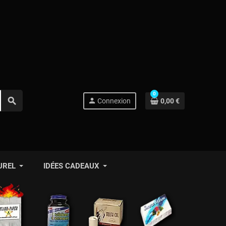
0
search
person
Connexion
0,00 €
UREL
IDÉES CADEAUX