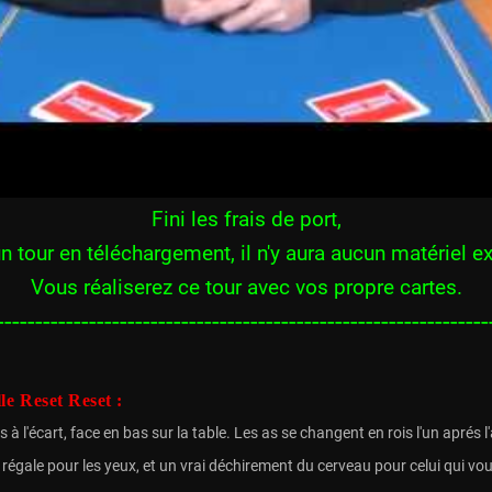
Fini les frais de port,
un tour en téléchargement, il n'y aura aucun matériel e
Vous réaliserez ce tour avec vos propre cartes.
----------------------------------------------------------------
le Reset Reset :
is à l'écart, face en bas sur la table. Les as se changent en rois l'un apré
ai régale pour les yeux, et un vrai déchirement du cerveau pour celui qui v