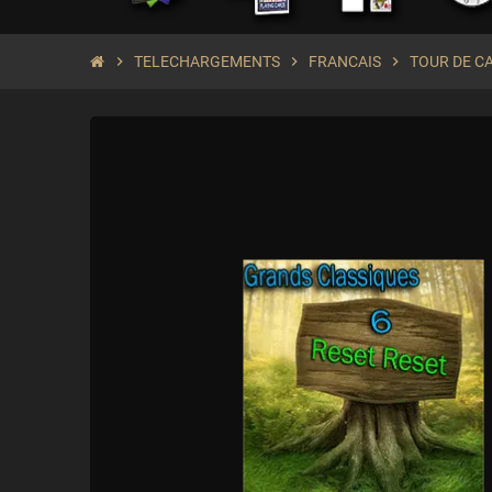
chevron_right
TELECHARGEMENTS
chevron_right
FRANCAIS
chevron_right
TOUR DE C