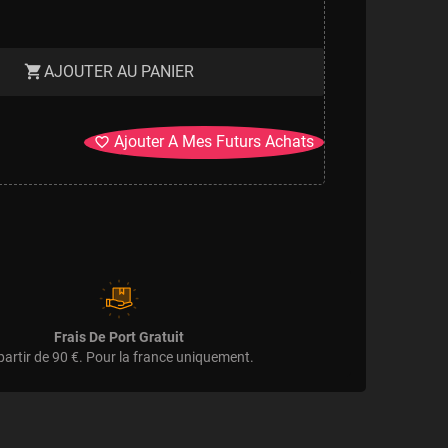
AJOUTER AU PANIER
shopping_cart
Ajouter A Mes Futurs Achats
favorite_border
Frais De Port Gratuit
partir de 90 €. Pour la france uniquement.