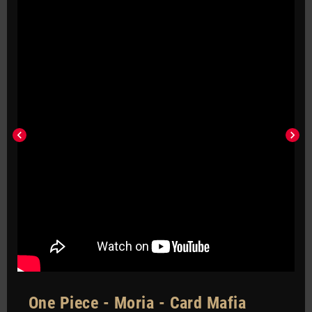
chevron_left
chevron_right
One Piece - Moria - Card Mafia