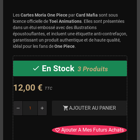
Les
Cartes Moria One Piece
par
Card Mafia
sont sous
licence officielle de
Toei Animations
. Elles sont présentées
dans un étui embossé avec des illustrations
époustouflantes, et incluent une étiquette anti-contrefaçon,
garantissant un produit authentique et de haute qualité,
idéal pour les fans de
One Piece
.
En Stock
check
3 Produits
12,00 €
TTC
AJOUTER AU PANIER
shopping_cart
remove
add
Ajouter A Mes Futurs Achats
favorite_border