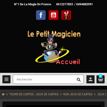
N°1 De La Magie En France. 0612217853 / 0494882091
Facebook
YouTube
TelechargerMagie
0
view_headline
person
search
chevron_right
chevron_right
chevron_right
TOURS DE CARTES - JEUX DE CARTES
NOS JEUX DE CARTES
JEUX D