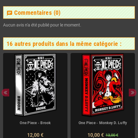
Commentaires
(0)
chat
Aucun avis n'a été publié pour le moment.
16 autres produits dans la même catégorie :
One Piece - Brook
One Piece - Monkey D. Luffy
12,00 €
10,00 €
13,00 €