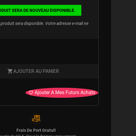
ODUIT SERA DE NOUVEAU DISPONIBLE.
produit sera disponible. Votre adresse e-mail ne
AJOUTER AU PANIER
shopping_cart
Ajouter A Mes Futurs Achats
favorite_border
Frais De Port Gratuit