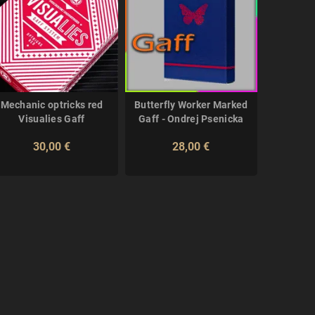
Mechanic optricks red
Butterfly Worker Marked
Bicycle Je
Visualies Gaff
Gaff - Ondrej Psenicka
30,00 €
28,00 €