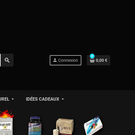
0
search
person
Connexion
0,00 €
UREL
IDÉES CADEAUX