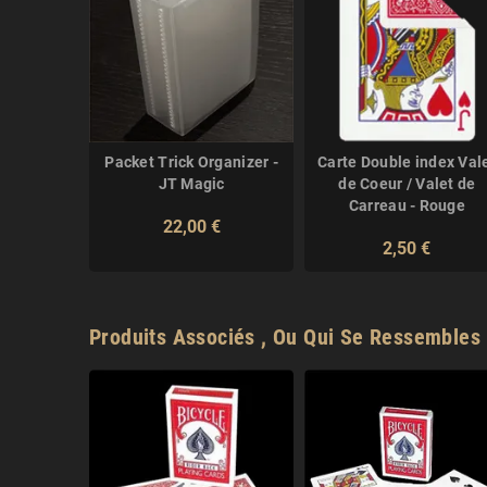
eapons -
Packet Trick Organizer -
Carte Double index Val
ss
JT Magic
de Coeur / Valet de
Carreau - Rouge
€
22,00 €
2,50 €
Produits Associés , Ou Qui Se Ressembles 