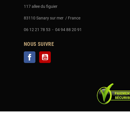
117 allee du figuier
83110 Sanary sur mer / France
06 12 21 78 53 - 04 94 88 20 91
NOUS SUIVRE
Facebook
YouTube