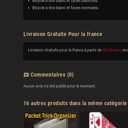
Bicycle à dos blanc et faces blanches.
Bicycle à dos blanc et faces normales.
Livraison Gratuite Pour la france
Livraison Gratuite pour la france à partir de
90.00 euro
env
Commentaires
(0)
chat
Aucun avis n'a été publié pour le moment.
16 autres produits dans la même catégorie 