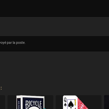
oyé par la poste.
: