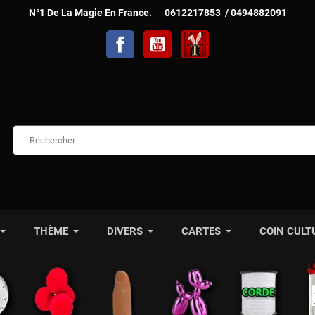
N°1 De La Magie En France. 0612217853 / 0494882091
Facebook
YouTube
TelechargerMagie
THÈME
DIVERS
CARTES
COIN CULT