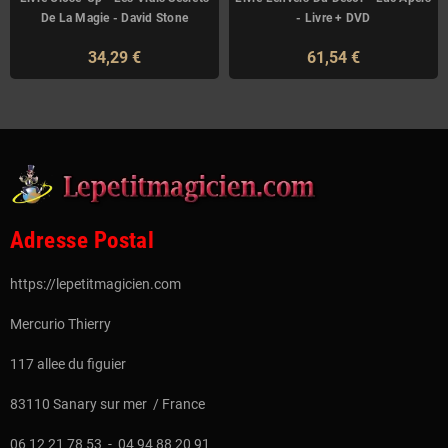
De La Magie - David Stone
- Livre + DVD
34,29 €
61,54 €
Adresse Postal
https://lepetitmagicien.com
Mercurio Thierry
117 allee du figuier
83110 Sanary sur mer / France
06 12 21 78 53 - 04 94 88 20 91