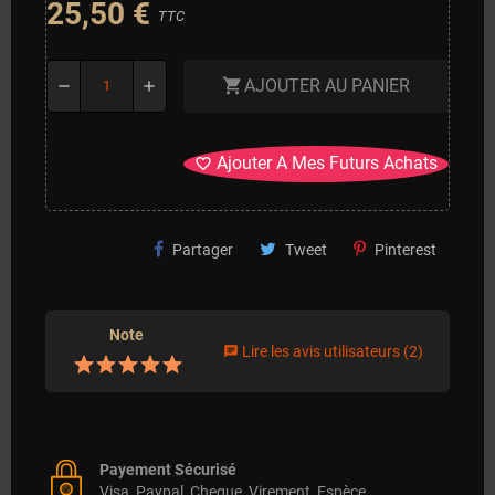
25,50 €
TTC
AJOUTER AU PANIER
shopping_cart
remove
add
Ajouter A Mes Futurs Achats
favorite_border
Partager
Tweet
Pinterest
Note
Lire les avis utilisateurs
(2)
chat
Payement Sécurisé
Visa, Paypal, Cheque, Virement, Espèce.