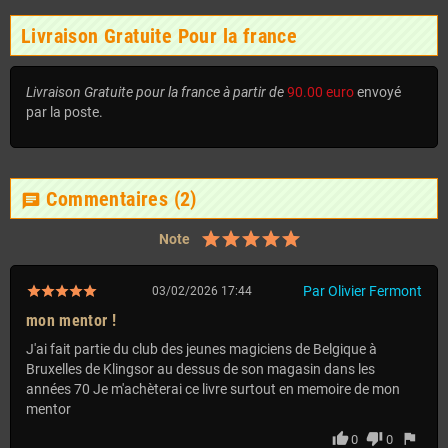
Livraison Gratuite Pour la france
Livraison Gratuite pour la france à partir de
90.00 euro
envoyé
par la poste.
Commentaires
(2)
chat
Note
Par Olivier Fermont
03/02/2026 17:44
mon mentor !
J'ai fait partie du club des jeunes magiciens de Belgique à
Bruxelles de Klingsor au dessus de son magasin dans les
années 70 Je m'achèterai ce livre surtout en memoire de mon
mentor
thumb_up
thumb_down
flag
0
0