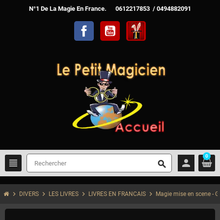
N°1 De La Magie En France. 0612217853 / 0494882091
Facebook
YouTube
TelechargerMagie
0
view_headline
person
search
chevron_right
chevron_right
chevron_right
chevron_right
DIVERS
LES LIVRES
LIVRES EN FRANCAIS
Magie mise en scene - 