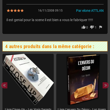
Par elone ATTLAN
16/11/2008 09:15
il est genial pour la scene il est bien a vous le fabriquer !!!!!
thumb_up
thumb_down
flag
0
1
4 autres produits dans la même catégorie :
Livre Close-Up - Les Vrais Secrets
Livre L'envers Du Décor - Luc Apers