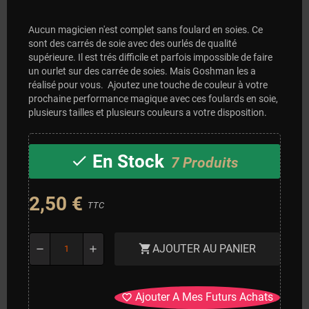
Aucun magicien n'est complet sans foulard en soies. Ce
sont des carrés de soie avec des ourlés de qualité
supérieure. Il est trés difficile et parfois impossible de faire
un ourlet sur des carrée de soies. Mais Goshman les a
réalisé pour vous. Ajoutez une touche de couleur à votre
prochaine performance magique avec ces foulards en soie,
plusieurs tailles et plusieurs couleurs a votre disposition.
En Stock
check
7 Produits
2,50 €
TTC
AJOUTER AU PANIER
shopping_cart
remove
add
Ajouter A Mes Futurs Achats
favorite_border