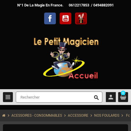
N°1 De La Magie En France. 0612217853 / 0494882091
Facebook
YouTube
TelechargerMagie
0
view_headline
person
search
chevron_right
chevron_right
chevron_right
chevron_right
ACESSOIRES - CONSOMMABLES
ACCESSOIRE
NOS FOULARDS
Fou