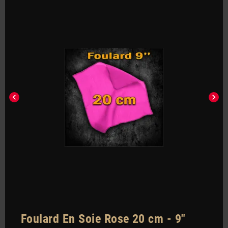
chevron_left
chevron_right
Foulard En Soie Rose 20 cm - 9"