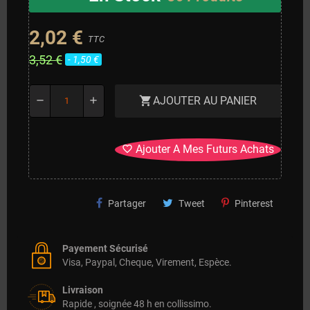
2,02 €
TTC
3,52 €
- 1,50 €
AJOUTER AU PANIER
shopping_cart
remove
add
Ajouter A Mes Futurs Achats
favorite_border
Partager
Tweet
Pinterest
Payement Sécurisé
Visa, Paypal, Cheque, Virement, Espèce.
Livraison
Rapide , soignée 48 h en collissimo.