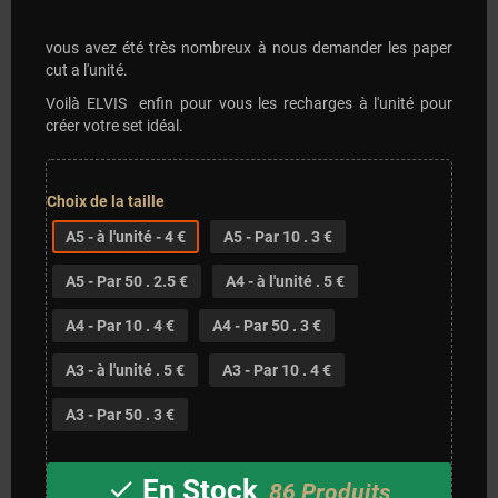
vous avez été très nombreux à nous demander les paper
cut a l'unité.
Voilà ELVIS enfin pour vous les recharges à l'unité pour
créer votre set idéal.
Choix de la taille
A5 - à l'unité - 4 €
A5 - Par 10 . 3 €
A5 - Par 50 . 2.5 €
A4 - à l'unité . 5 €
A4 - Par 10 . 4 €
A4 - Par 50 . 3 €
A3 - à l'unité . 5 €
A3 - Par 10 . 4 €
A3 - Par 50 . 3 €
En Stock
check
86 Produits