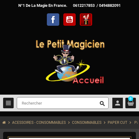
N°1 De La Magie En France. 0612217853 / 0494882091
Facebook
YouTube
TelechargerMagie
0
view_headline
person
search
chevron_right
chevron_right
chevron_right
chevron_right
ACESSOIRES - CONSOMMABLES
CONSOMMABLES
PAPER CUT
Pa