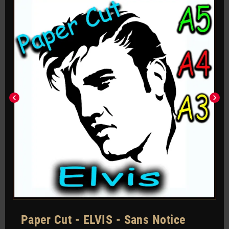
chevron_left
chevron_right
Paper Cut - ELVIS - Sans Notice