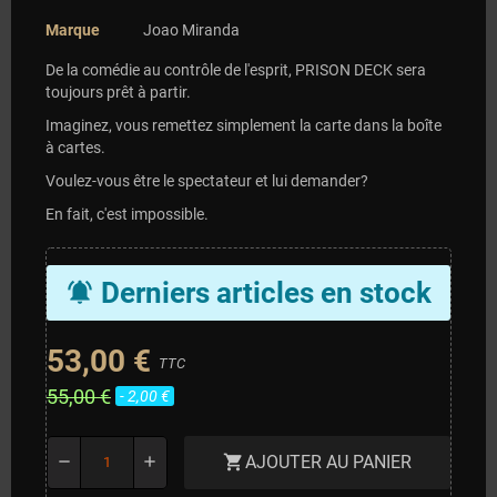
Marque
Joao Miranda
De la comédie au contrôle de l'esprit, PRISON DECK sera
toujours prêt à partir.
Imaginez, vous remettez simplement la carte dans la boîte
à cartes.
Voulez-vous être le spectateur et lui demander?
En fait, c'est impossible.
Derniers articles en stock
notifications_active
53,00 €
TTC
55,00 €
- 2,00 €
AJOUTER AU PANIER
shopping_cart
remove
add