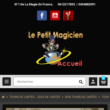
N°1 De La Magie En France. 0612217853 / 0494882091
Facebook
YouTube
TelechargerMagie
0
view_headline
person
search
chevron_right
chevron_right
chevron_right
TOURS DE CARTES - JEUX DE CARTES
NOS TOURS DE CARTES
TOUR 