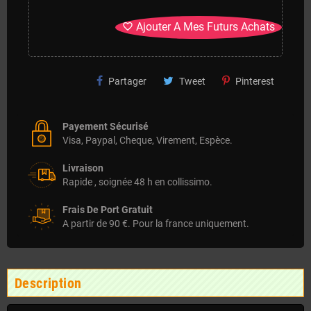
Ajouter A Mes Futurs Achats
favorite_border
Partager
Tweet
Pinterest
Payement Sécurisé
Visa, Paypal, Cheque, Virement, Espèce.
Livraison
Rapide , soignée 48 h en collissimo.
Frais De Port Gratuit
A partir de 90 €. Pour la france uniquement.
Description