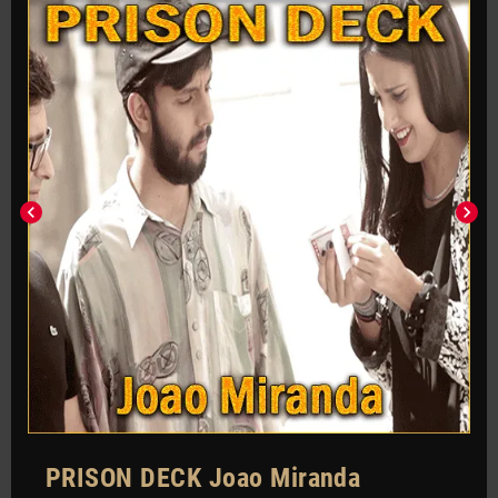
chevron_left
chevron_right
PRISON DECK Joao Miranda