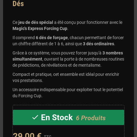
Dés
Ce
jeu de dés spécial
a été conçu pour fonctionner avec le
Magic's Express Forcing Cup
.
Il comprend
6 dés de forçage
, chacun permettant de forcer
un chiffre différent de 1 à 6, ainsi que
3 dés ordinaires
.
Grâce à ce système, vous pouvez forcer jusqu'à
3 nombres
simultanément
, ouvrant la porte à de nombreuses routines
de prédictions, de révélations et de mentalisme.
Compact et pratique, cet ensemble est idéal pour enrichir
vos prestations.
Un accessoire indispensable pour exploiter tout le potentiel
du Forcing Cup.
En Stock
check
6 Produits
29,00 €
TTC