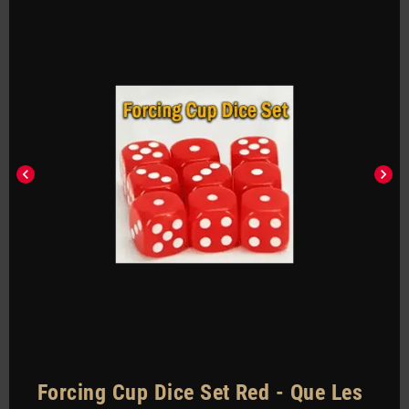
chevron_left
chevron_right
Forcing Cup Dice Set Red - Que Les