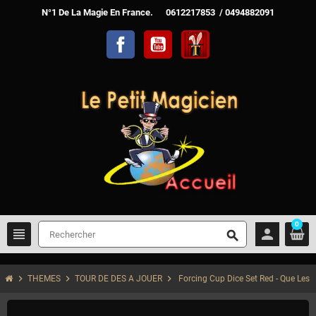
N°1 De La Magie En France. 0612217853 / 0494882091
Facebook
YouTube
TelechargerMagie
0
view_headline
person
search
chevron_right
chevron_right
chevron_right
THEMES
TOUR DE DES A JOUER
Forcing Cup Dice Set Red - Que Les 