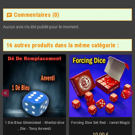
Commentaires
(0)
chat
Aucun avis n'a été publié pour le moment.
16 autres produits dans la même catégorie :
1 Die Blue Gimmicked - Mental dice
Forcing Dice Set Red - Iarvel Magic
, Die - Tony Anverdi
10,00 €