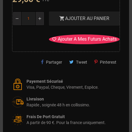
AJOUTER AU PANIER
shopping_cart
remove
add
Ajouter A Mes Futurs Achats
favorite_border
Partager
Tweet
Pinterest
Payement Sécurisé
Visa, Paypal, Cheque, Virement, Espèce.
Livraison
Rapide , soignée 48 h en collissimo.
Frais De Port Gratuit
A partir de 90 €. Pour la france uniquement.