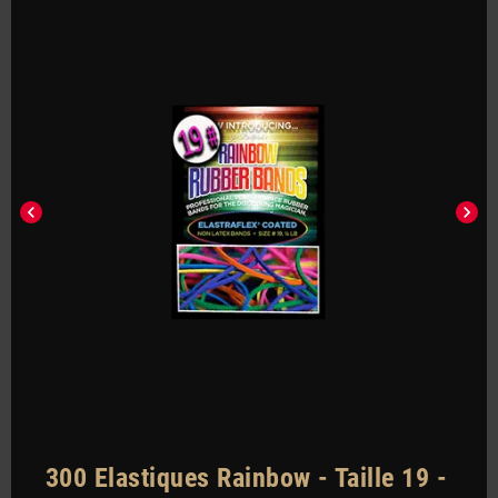
chevron_left
chevron_right
300 Elastiques Rainbow - Taille 19 -