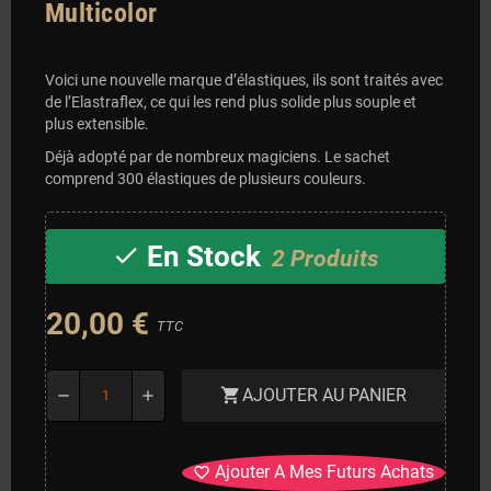
Multicolor
Voici une nouvelle marque d’élastiques, ils sont traités avec
de l’Elastraflex, ce qui les rend plus solide plus souple et
plus extensible.
Déjà adopté par de nombreux magiciens. Le sachet
comprend 300 élastiques de plusieurs couleurs.
En Stock
check
2 Produits
20,00 €
TTC
AJOUTER AU PANIER
shopping_cart
remove
add
Ajouter A Mes Futurs Achats
favorite_border