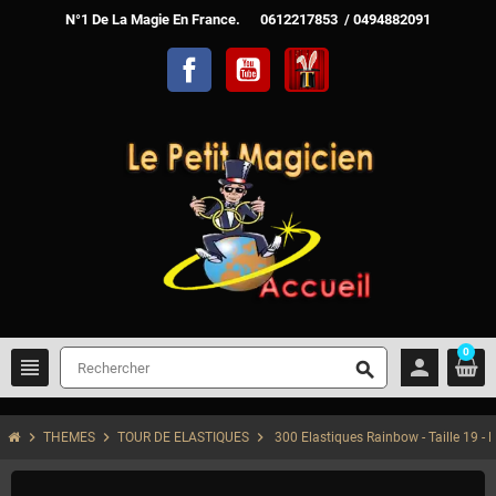
N°1 De La Magie En France. 0612217853 / 0494882091
Facebook
YouTube
TelechargerMagie
0
view_headline
person
search
chevron_right
chevron_right
chevron_right
THEMES
TOUR DE ELASTIQUES
300 Elastiques Rainbow - Taille 19 - M