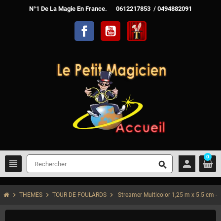
N°1 De La Magie En France. 0612217853 / 0494882091
Facebook
YouTube
TelechargerMagie
0
view_headline
person
search
chevron_right
chevron_right
chevron_right
THEMES
TOUR DE FOULARDS
Streamer Multicolor 1,25 m x 5.5 cm - 2