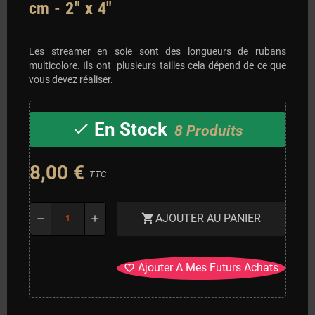
cm - 2" x 4"
Les streamer en soie sont des longueurs de rubans
multicolore. Ils ont plusieurs tailles cela dépend de ce que
vous devez réaliser.
En Stock
check
8 Produits
8,00 €
TTC
AJOUTER AU PANIER
shopping_cart
remove
add
Ajouter A Mes Futurs Achats
favorite_border