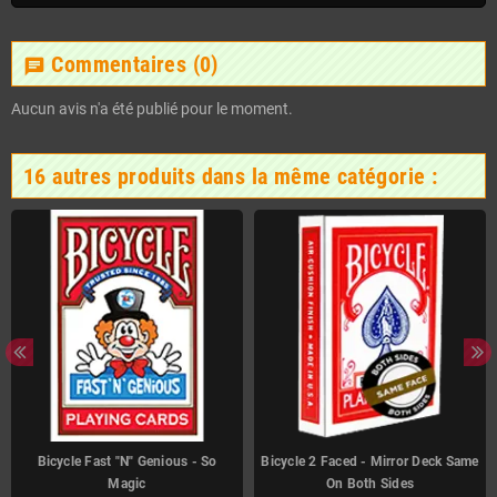
Commentaires
(0)
chat
Aucun avis n'a été publié pour le moment.
16 autres produits dans la même catégorie :
Bicycle Fast "N" Genious - So
Bicycle 2 Faced - Mirror Deck Same
Magic
On Both Sides