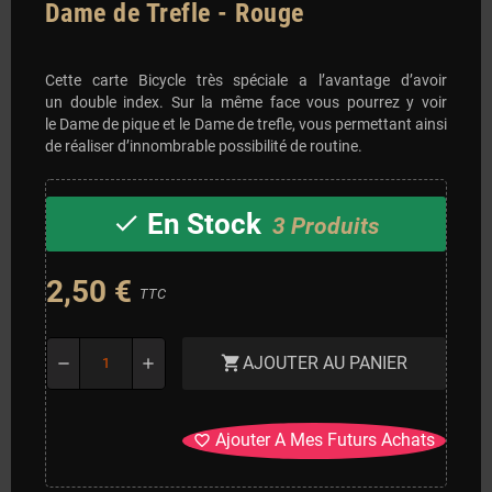
Dame de Trefle - Rouge
Cette carte Bicycle très spéciale a l’avantage d’avoir
un double index. Sur la même face vous pourrez y voir
le Dame de pique et le Dame de trefle, vous permettant ainsi
de réaliser d’innombrable possibilité de routine.
En Stock
check
3 Produits
2,50 €
TTC
AJOUTER AU PANIER
shopping_cart
remove
add
Ajouter A Mes Futurs Achats
favorite_border